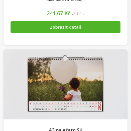
241,67 Kč
vč. DPH
Zobrazit detail
A3 naležato SK