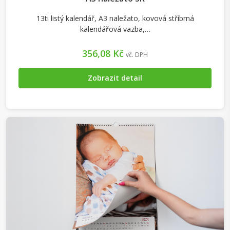
13ti listý kalendář, A3 naležato, kovová stříbrná
kalendářová vazba,…
356,08 Kč
vč. DPH
Zobrazit detail