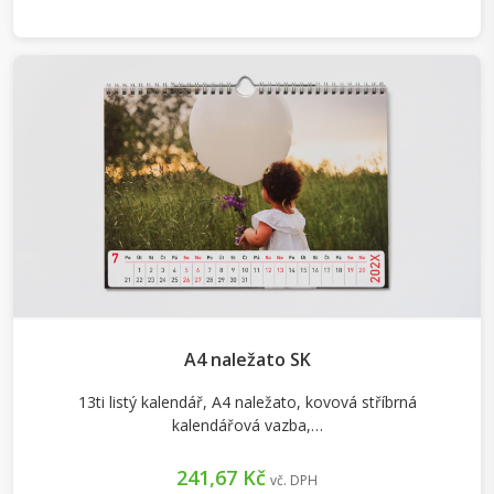
A4 naležato SK
13ti listý kalendář, A4 naležato, kovová stříbrná
kalendářová vazba,…
241,67 Kč
vč. DPH