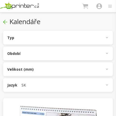
Kalendáře
Typ
Stolní
Nástěnný
Období
Týdenní
Čtrnáctidenní
Měsíční
Velikost (mm)
300 x 140
A4
A3
Jazyk
SK
CZ
SK